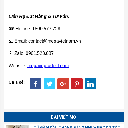
Liên Hệ Đặt Hàng & Tư Vấn
:
☎
Hotline: 1800.577.728
📧
Email: contact@megavietnam.vn
📱
Zalo: 0961.523.887
Website:
megavnproduct.com
Chia sẻ:
BÀI VIẾT MỚI
TỦ GẦM CẦU THANG BẰNG NHỰA PVC CÓ TỐT