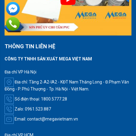
THÔNG TIN LIÊN HỆ
CÔNG TY TNHH SẢN XUẤT MEGA VIỆT NAM
Địa chỉ VP Hà Nội
Địa chỉ: Tầng 2-A2-IA2 - KĐT Nam Thăng Long - Đ.Phạm Văn
Đồng - P. Phú Thượng - Tp. Hà Nội - Việt Nam.
Số điện thoại: 1800.5777.28
Zalo: 0961.523.887
Email: contact@megavietnam.vn
Địa chỉ VP HCM