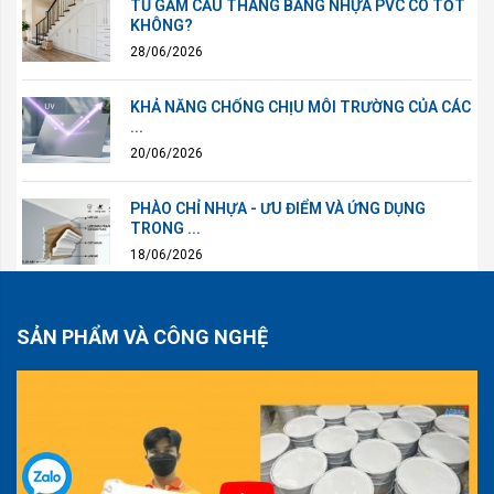
TỦ GẦM CẦU THANG BẰNG NHỰA PVC CÓ TỐT
KHÔNG?
28/06/2026
KHẢ NĂNG CHỐNG CHỊU MÔI TRƯỜNG CỦA CÁC
...
20/06/2026
PHÀO CHỈ NHỰA - ƯU ĐIỂM VÀ ỨNG DỤNG
TRONG ...
18/06/2026
SẢN PHẨM VÀ CÔNG NGHỆ