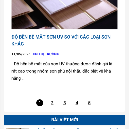
ĐỘ BỀN BỀ MẶT SƠN UV SO VỚI CÁC LOẠI SƠN
KHÁC
11/05/2026
TIN THỊ TRƯỜNG
Độ bền bề mặt của sơn UV thường được đánh giá là
rất cao trong nhóm sơn phủ nội thất, đặc biệt về khả
năng ...
1
2
3
4
5
BÀI VIẾT MỚI