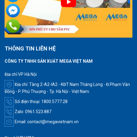
THÔNG TIN LIÊN HỆ
CÔNG TY TNHH SẢN XUẤT MEGA VIỆT NAM
Địa chỉ VP Hà Nội
Địa chỉ: Tầng 2-A2-IA2 - KĐT Nam Thăng Long - Đ.Phạm Văn
Đồng - P. Phú Thượng - Tp. Hà Nội - Việt Nam.
Số điện thoại: 1800.5777.28
Zalo: 0961.523.887
Email: contact@megavietnam.vn