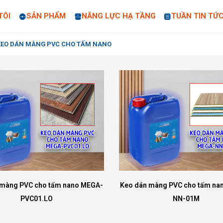
TÔI
SẢN PHẨM
NĂNG LỰC HẠ TẦNG
TUẦN TIN TỨ
KEO DÁN MÀNG PVC CHO TẤM NANO
 màng PVC cho tấm nano MEGA-
Keo dán màng PVC cho tấm na
PVC01.LO
NN-01M