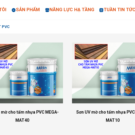
TÔI
SẢN PHẨM
NĂNG LỰC HẠ TẦNG
TUẦN TIN TỨ
T PVC
 mờ cho tấm nhựa PVC MEGA-
Sơn UV mờ cho tấm nhựa PV
MAT40
MAT10