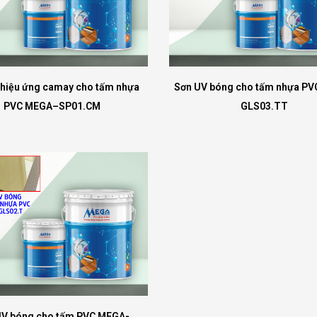
 hiệu ứng camay cho tấm nhựa
Sơn UV bóng cho tấm nhựa P
PVC MEGA–SP01.CM
GLS03.TT
UV bóng cho tấm PVC MEGA-