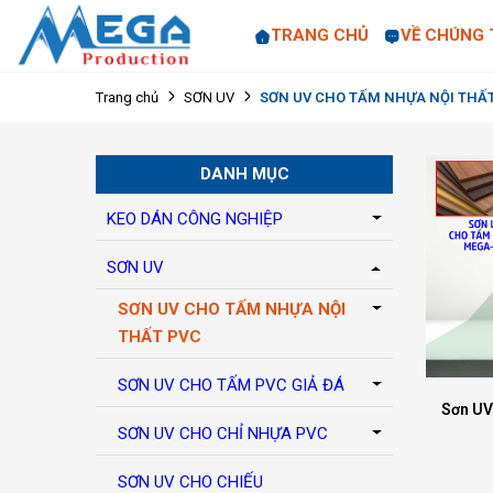
TRANG CHỦ
VỀ CHÚNG 
SƠN UV CHO TẤM NHỰA NỘI THẤ
Trang chủ
SƠN UV
DANH MỤC
KEO DÁN CÔNG NGHIỆP
SƠN UV
SƠN UV CHO TẤM NHỰA NỘI
THẤT PVC
SƠN UV CHO TẤM PVC GIẢ ĐÁ
Sơn UV
SƠN UV CHO CHỈ NHỰA PVC
SƠN UV CHO CHIẾU