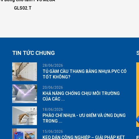
GLS02.T
TIN TỨC CHUNG
28/06/2026
TỦ GẦM CẦU THANG BẰNG NHỰA PVC CÓ
TỐT KHÔNG?
20/06/2026
KHẢ NĂNG CHỐNG CHỊU MÔI TRƯỜNG
CỦA CÁC ...
18/06/2026
PHÀO CHỈ NHỰA - ƯU ĐIỂM VÀ ỨNG DỤNG
TRONG ...
15/06/2026
KEO DÁN CÔNG NGHIỆP – GIẢI PHÁP KẾT