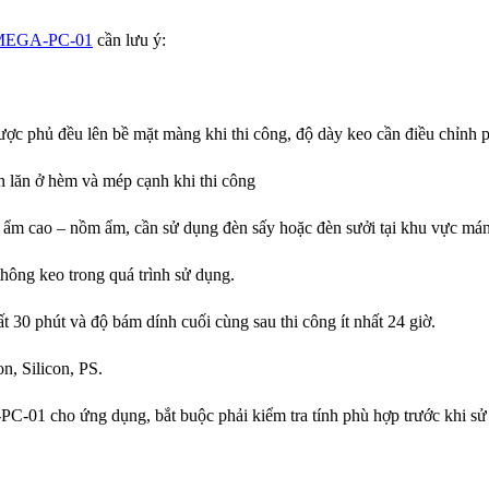
 MEGA-PC-01
cần lưu ý:
ợc phủ đều lên bề mặt màng khi thi công, độ dày keo cần điều chỉnh
on lăn ở hèm và mép cạnh khi thi công
 độ ẩm cao – nồm ẩm, cần sử dụng đèn sấy
hoặc đèn sưởi tại khu vực má
hông keo trong quá trình sử dụng.
hất 30 phút và độ bám dính cuối cùng sau
thi công ít nhất 24 giờ.
n, Silicon, PS.
-PC-01
cho ứng dụng, bắt buộc phải kiểm tra tính phù hợp trước khi s