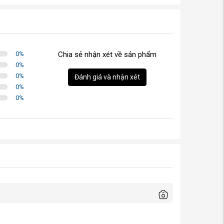
0
%
Chia sẻ nhận xét về sản phẩm
0
%
0
%
Đánh giá và nhận xét
0
%
0
%