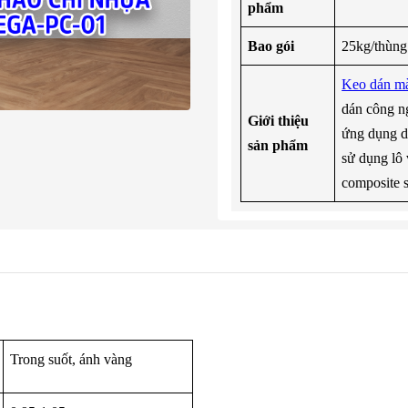
phẩm
Bao gói
25kg/thùng
Keo dán mà
dán công n
Giới thiệu
ứng dụng d
sản phẩm
sử dụng lô
composite s
Trong suốt, ánh vàng