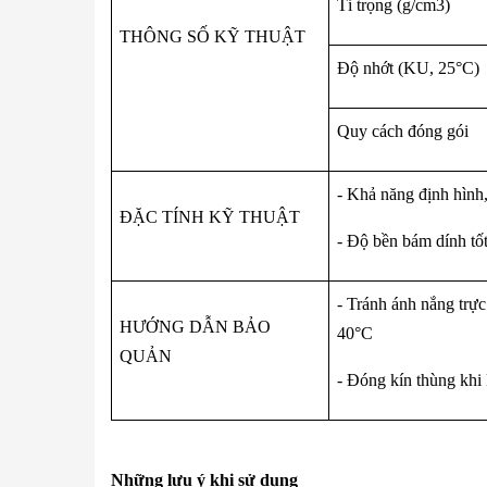
Tỉ trọng (g/cm3)
THÔNG SỐ KỸ THUẬT
Độ nhớt (KU, 25°C)
Quy cách đóng gói
- Khả năng định hình
ĐẶC TÍNH KỸ THUẬT
- Độ bền bám dính tốt
- Tránh ánh nắng trực
HƯỚNG DẪN BẢO
40°C
QUẢN
- Đóng kín thùng khi
Những lưu ý khi sử dụng