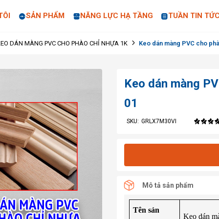
TÔI
SẢN PHẨM
NĂNG LỰC HẠ TẦNG
TUẦN TIN TỨ
Keo dán màng PVC cho ph
KEO DÁN MÀNG PVC CHO PHÀO CHỈ NHỰA 1K
Keo dán màng PV
01
SKU:
GRLX7M30VI
Mô tả sản phẩm
Tên sản
Keo dán m