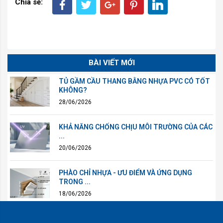
Chia sẻ:
BÀI VIẾT MỚI
TỦ GẦM CẦU THANG BẰNG NHỰA PVC CÓ TỐT
KHÔNG?
28/06/2026
KHẢ NĂNG CHỐNG CHỊU MÔI TRƯỜNG CỦA CÁC
...
20/06/2026
PHÀO CHỈ NHỰA - ƯU ĐIỂM VÀ ỨNG DỤNG
TRONG ...
18/06/2026