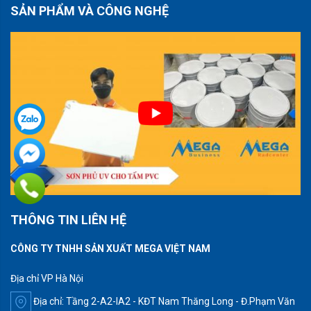
SẢN PHẨM VÀ CÔNG NGHỆ
THÔNG TIN LIÊN HỆ
CÔNG TY TNHH SẢN XUẤT MEGA VIỆT NAM
Địa chỉ VP Hà Nội
Địa chỉ: Tầng 2-A2-IA2 - KĐT Nam Thăng Long - Đ.Phạm Văn